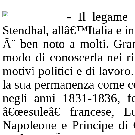
- Il legame 
Stendhal, allâ€™Italia e i
Ã¨ ben noto a molti. Gra
modo di conoscerla nei rip
motivi politici e di lavor
la sua permanenza come co
negli anni 1831-1836, f
â€œesuleâ€ francese, L
Napoleone e Principe di 