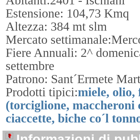
Abitanti:2401 - Ischiani
Estensione: 104,73 Kmq
Altezza: 384 mt slm
Mercato settimanale:Merc
Fiere Annuali: 2^ domenic
settembre
Patrono: Sant´Ermete Mart
Prodotti tipici:
miele, olio,
(torciglione, maccheroni c
ciaccette, biche co´l tonn
Informazioni di pubb