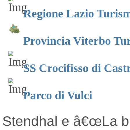
Regione Lazio Turis
Provincia Viterbo Tu
SS Crocifisso di Cast
Parco di Vulci
Stendhal e â€œLa ba