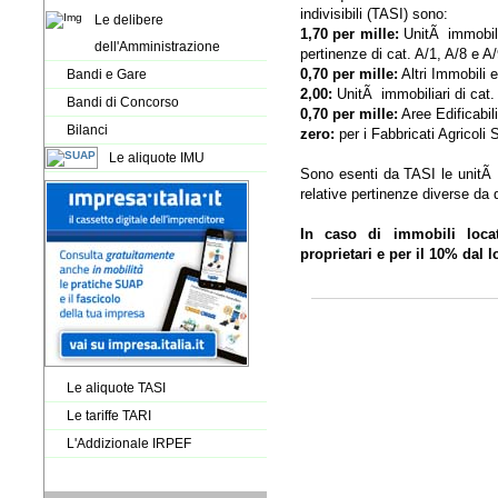
indivisibili (TASI) sono:
Le delibere
1,70 per mille:
UnitÃ immobilia
dell'Amministrazione
pertinenze di cat. A/1, A/8 e A/
0,70 per mille:
Altri Immobili e
Bandi e Gare
2,00:
UnitÃ immobiliari di cat.
Bandi di Concorso
0,70 per mille:
Aree Edificabili
Bilanci
zero:
per i Fabbricati Agricoli S
Le aliquote IMU
Sono esenti da TASI le unitÃ i
relative pertinenze diverse da q
In caso di immobili loca
proprietari e per il 10% dal l
Le aliquote TASI
Le tariffe TARI
L'Addizionale IRPEF