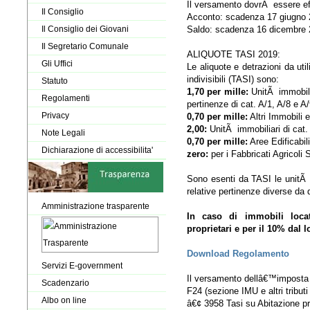
Il versamento dovrÃ essere eff
Il Consiglio
Acconto: scadenza 17 giugno
Saldo: scadenza 16 dicembre
Il Consiglio dei Giovani
Il Segretario Comunale
ALIQUOTE TASI 2019:
Gli Uffici
Le aliquote e detrazioni da util
indivisibili (TASI) sono:
Statuto
1,70 per mille:
UnitÃ immobilia
Regolamenti
pertinenze di cat. A/1, A/8 e A/
Privacy
0,70 per mille:
Altri Immobili e
2,00:
UnitÃ immobiliari di cat.
Note Legali
0,70 per mille:
Aree Edificabili
Dichiarazione di accessibilita'
zero:
per i Fabbricati Agricoli S
Sono esenti da TASI le unitÃ i
relative pertinenze diverse da q
Amministrazione trasparente
In caso di immobili loca
proprietari e per il 10% dal l
Download Regolamento
Servizi E-government
Il versamento dellâ€™imposta 
Scadenzario
F24 (sezione IMU e altri tributi
Albo on line
â€¢ 3958 Tasi su Abitazione pr