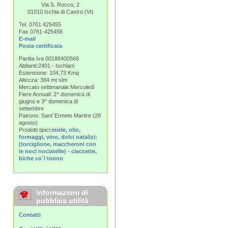
Via S. Rocco, 2
01010 Ischia di Castro (Vt)
Tel. 0761 425455
Fax 0761-425456
E-mail
Posta certificata
Partita Iva 00188400568
Abitanti:2401 - Ischiani
Estensione: 104,73 Kmq
Altezza: 384 mt slm
Mercato settimanale:Mercoledì
Fiere Annuali: 2^ domenica di
giugno e 3^ domenica di
settembre
Patrono: Sant´Ermete Martire (28
agosto)
Prodotti tipici:
miele, olio,
formaggi, vino, dolci natalizi:
(torciglione, maccheroni con
le noci nociatelle) - ciaccette,
biche co´l tonno
Informazioni di
pubblica utilità
Contatti