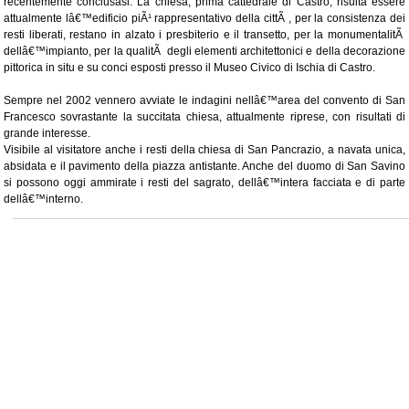
recentemente conclusasi. La chiesa, prima cattedrale di Castro, risulta essere
attualmente lâ€™edificio piÃ¹ rappresentativo della cittÃ , per la consistenza dei
resti liberati, restano in alzato i presbiterio e il transetto, per la monumentalitÃ
dellâ€™impianto, per la qualitÃ degli elementi architettonici e della decorazione
pittorica in situ e su conci esposti presso il Museo Civico di Ischia di Castro.
Sempre nel 2002 vennero avviate le indagini nellâ€™area del convento di San
Francesco sovrastante la succitata chiesa, attualmente riprese, con risultati di
grande interesse.
Visibile al visitatore anche i resti della chiesa di San Pancrazio, a navata unica,
absidata e il pavimento della piazza antistante. Anche del duomo di San Savino
si possono oggi ammirate i resti del sagrato, dellâ€™intera facciata e di parte
dellâ€™interno.