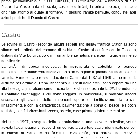
primo possedimento di Casa Farnese, allâ€™interno del Patrimonio di San
Pietro. La Castellania di Ischia, costituisce infatti, la prima ipoteca, il nucleo
originale attorno al quale si formerÃ in seguito tramite permute, conquiste, abili
azioni politiche, il Ducato di Castro.
Castro
Le rovine di Castro (secondo alcuni esperti sito dellâ€™antica Statonia) sono
situate nel territorio del comune di Ischia di Castro al confine con la Toscana,
distanti da Viterbo circa 55 km in un ambiente naturale ancora integro e immerso
nel silenzio.
La cittÃ di epoca medievale, fu ristrutturata e abbellita nel periodo
rinascimentale dallâ€™architetto Antonio da Sangallo il giovane su incarico della
famiglia Farnese, che resse il ducato di Castro dal 1537 al 1649, anno in cui fu
distrutta per ordine di Papa Innocenzo X. I resti della cittÃ sono coperti da una
fitta boscaglia, ma alcuni sono ancora ben visibili nonostante lâ€™abbandono e
il continuo saccheggio a cui sono soggetti. In particolare, si possono ancora
osservare gli avanzi delle imponenti opere di fortificazione, la piazza
rinascimentale con la caratteristica pavimentazione a spina di pesce, e i pochi
resti degli edifici circostanti; zecca, osteria, case privare, cisterne e cantine.
Nel Luglio 1997, a seguito della segnalazione di uno scavo clandestino, venne
avviata la campagna di scavo di un edificio a carattere sacro identificato poi con
la chiesa di Santa Maria â€œintus civitatemâ€, poi ripresa nel 2002 e