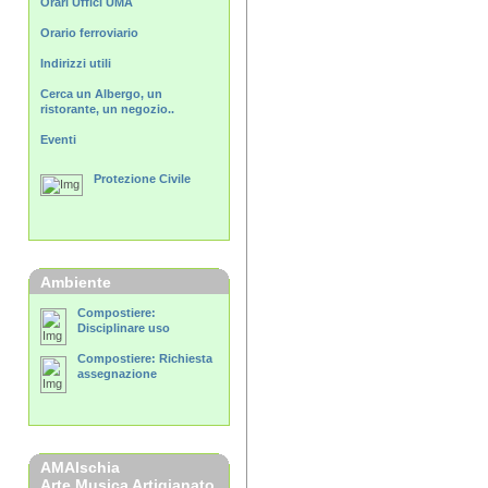
Orari Uffici UMA
Orario ferroviario
Indirizzi utili
Cerca un Albergo, un
ristorante, un negozio..
Eventi
Protezione Civile
Ambiente
Compostiere:
Disciplinare uso
Compostiere: Richiesta
assegnazione
AMAIschia
Arte Musica Artigianato