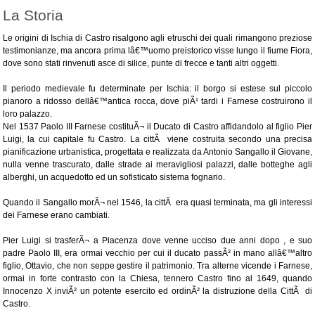
La Storia
Le origini di Ischia di Castro risalgono agli etruschi dei quali rimangono preziose
testimonianze, ma ancora prima lâ€™uomo preistorico visse lungo il fiume Fiora,
dove sono stati rinvenuti asce di silice, punte di frecce e tanti altri oggetti.
Il periodo medievale fu determinate per Ischia: il borgo si estese sul piccolo
pianoro a ridosso dellâ€™antica rocca, dove piÃ¹ tardi i Farnese costruirono il
loro palazzo.
Nel 1537 Paolo III Farnese costituÃ¬ il Ducato di Castro affidandolo al figlio Pier
Luigi, la cui capitale fu Castro. La cittÃ viene costruita secondo una precisa
pianificazione urbanistica, progettata e realizzata da Antonio Sangallo il Giovane,
nulla venne trascurato, dalle strade ai meravigliosi palazzi, dalle botteghe agli
alberghi, un acquedotto ed un sofisticato sistema fognario.
Quando il Sangallo morÃ¬ nel 1546, la cittÃ era quasi terminata, ma gli interessi
dei Farnese erano cambiati.
Pier Luigi si trasferÃ¬ a Piacenza dove venne ucciso due anni dopo , e suo
padre Paolo III, era ormai vecchio per cui il ducato passÃ² in mano allâ€™altro
figlio, Ottavio, che non seppe gestire il patrimonio. Tra alterne vicende i Farnese,
ormai in forte contrasto con la Chiesa, tennero Castro fino al 1649, quando
Innocenzo X inviÃ² un potente esercito ed ordinÃ² la distruzione della CittÃ di
Castro.