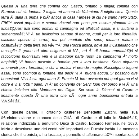
Questa Ã¨ una terra che confina con Castro, lontano 5 miglia; confina con
Farnese cui sta lontana 2 miglia ed ancora da Valentano 3 miglia circa. Questa
terra Ã¨ stata la prima e piÃ¹ antica di casa Farnese di cui ne siano nello Stato.
Eâ€™ assai popolata e stanno ristretti non poco per essere piantata in un
tufoâ€¦Quasi tutti sono uomini di campagna ed affaticati assai, e si aiutano a
sementareâ€¦ Vi Ã¨ un bellissimo sangue di donne, quali per la loro liberalitÃ
cascano spesso in errori, ma poi maritate che sono, mutano natura e
costumiâ€¦In detta terra poi vâ€™Ã¨ una Rocca antica, dove sta il Castellano che
raccoglie il grano ed altre esigenze di V.A., ed Ã¨ di buona entrataâ€¦Vi si
raccolgono buonissimi vini e la maggior parte rossi. La campagna Ã¨ molto
amplaâ€¦ Vi hanno pascolo e bandite per il loro bestiame. Sono alquanto
amorevoli per i forestieri, e chi vi pratica vi prende moglie. Raccolgono legumi
assai, sono scomodi di fontane, ma perÃ² vi Ã¨ buona acqua. Si possono dire
benestanti. Vi si festa ogni anno S. Ermete M. loro avvocato nel qual giorno vi si
corre e vi si lotta il palio. Vi Ã¨ un convento dei Servi fuori del borgo e vi Ã¨ una
chiesa intitolata alla Madonna del Giglio. Sta sotto la Diocesi di Castro e
finalmente questa Ã¨ una terra che dÃ ogni anno buonissima entrata a
V.A.Sâ€¦
â€.
Con queste parole, il cittadino castrense Benedetto Zucchi, nella sua
â€œInformazione e cronaca della CittÃ di Castro e di tutto lo Statoâ€¦â€,
relazione indirizzata al penultimo Duca di Castro, Edoardo Farnese, nel 1630,
inizia a descrivere uno dei centri piÃ¹ importanti del Ducato: Ischia. La memoria
storica che il cronista, ci ha lasciato, ci permette di affermare lâ€™importanza del