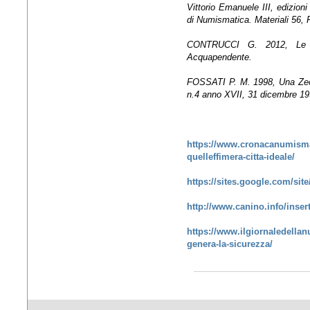
Vittorio Emanuele III, edizioni 
di Numismatica. Materiali 56,
CONTRUCCI G. 2012, Le m
Acquapendente.
FOSSATI P. M. 1998, Una Zecc
n.4 anno XVII, 31 dicembre 199
https://www.cronacanumismat
quelleffimera-citta-ideale/
https://sites.google.com/sit
http://www.canino.info/inse
https://www.ilgiornaledellan
genera-la-sicurezza/