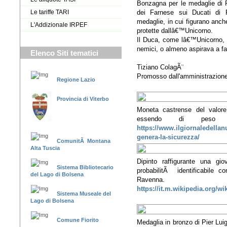
Bonzagna per le medaglie di Pi
dei Farnese sui Ducati di 
Le tariffe TARI
medaglie, in cui figurano anche
L'Addizionale IRPEF
protette dallâ€™Unicorno.
Il Duca, come lâ€™Unicorno, s
nemici, o almeno aspirava a far
Elenco Siti tematici
Tiziano ColagÃ¨
Promosso dall'amministrazione
Regione Lazio
Provincia di Viterbo
Moneta castrense del valore
essendo di peso c
https://www.ilgiornaledellan
genera-la-sicurezza/
ComunitÃ Montana
Alta Tuscia
Dipinto raffigurante una gi
Sistema Bibliotecario
probabilitÃ identificabile 
del Lago di Bolsena
Rave
https://it.m.wikipedia.org/w
Sistema Museale del
Lago di Bolsena
Comune Fiorito
Medaglia in bronzo di Pier Lu