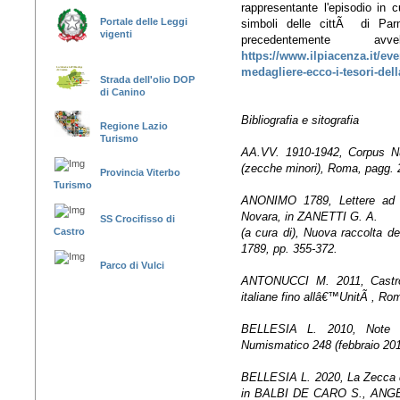
rappresentante l'episodio in c
Portale delle Leggi
simboli delle cittÃ di Par
vigenti
precedentemente a
https://www.ilpiacenza.it/eve
medagliere-ecco-i-tesori-dell
Strada dell'olio DOP
di Canino
Bibliografia e sitografia
Regione Lazio
Turismo
AA.VV. 1910-1942, Corpus Nu
(zecche minori), Roma, pagg. 
Provincia Viterbo
Turismo
ANONIMO 1789, Lettere ad 
Novara, in ZANETTI G. A.
SS Crocifisso di
(a cura di), Nuova raccolta d
Castro
1789, pp. 355-372.
Parco di Vulci
ANTONUCCI M. 2011, Castro
italiane fino allâ€™UnitÃ , Ro
BELLESIA L. 2010, Note 
Numismatico 248 (febbraio 201
BELLESIA L. 2020, La Zecca di
in BALBI DE CARO S., ANGELI