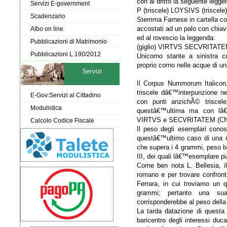
con al dritto la seguente legge
Servizi E-government
P (triscele) LOYSIVS (triscele)
Scadenzario
Stemma Farnese in cartella coro
accostati ad un palo con chiav
Albo on line
ed al rovescio la leggenda:
Pubblicazioni di Matrimonio
(giglio) VIRTVS SECVRITAT
Pubblicazioni L.190/2012
Unicorno stante a sinistra c
proprio corno nelle acque di un
Il Corpus Nummorum Italicorum
triscele dâ€™interpunzione ne
E-Gov:Servizi al Cittadino
con punti anzichÃ© triscele
Modulistica
questâ€™ultima ma con lâ€™
VIRTVS e SECVRITATEM (CNI
Calcolo Codice Fiscale
Il peso degli esemplari conos
questâ€™ultimo caso di una m
che supera i 4 grammi, peso b
III, dei quali lâ€™esemplare p
Come ben nota L. Bellesia, i
romano e per trovare confronti 
Ferrara, in cui troviamo un 
grammi; pertanto una s
corrisponderebbe al peso della
La tarda datazione di questa
baricentro degli interessi duc