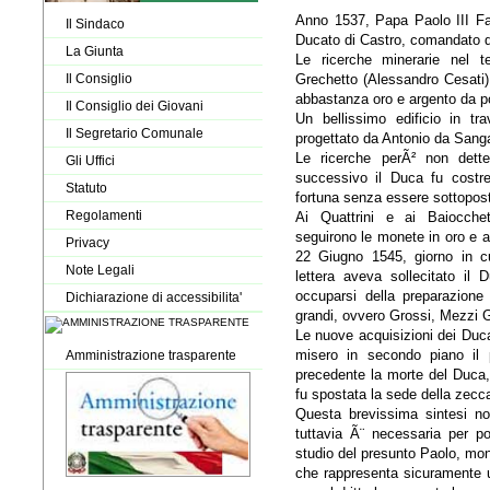
Anno 1537, Papa Paolo III Far
Il Sindaco
Ducato di Castro, comandato da
La Giunta
Le ricerche minerarie nel te
Grechetto (Alessandro Cesati)
Il Consiglio
abbastanza oro e argento da 
Il Consiglio dei Giovani
Un bellissimo edificio in tr
Il Segretario Comunale
progettato da Antonio da Sanga
Le ricerche perÃ² non dette
Gli Uffici
successivo il Duca fu costre
Statuto
fortuna senza essere sottoposto
Regolamenti
Ai Quattrini e ai Baiocche
seguirono le monete in oro e a
Privacy
22 Giugno 1545, giorno in c
Note Legali
lettera aveva sollecitato il 
occuparsi della preparazione
Dichiarazione di accessibilita'
grandi, ovvero Grossi, Mezzi 
Le nuove acquisizioni dei Duc
misero in secondo piano il p
Amministrazione trasparente
precedente la morte del Duca,
fu spostata la sede della zecc
Questa brevissima sintesi no
tuttavia Ã¨ necessaria per po
studio del presunto Paolo, mo
che rappresenta sicuramente u