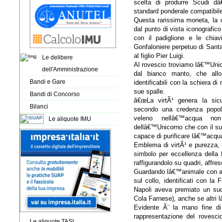
scelta di produrre Scudi d
standard ponderale compatibile 
Questa rarissima moneta, la c
dal punto di vista iconografic
con il padiglione e le chiav
Gonfaloniere perpetuo di Sant
al figlio Pier Luigi.
Le delibere
Al rovescio troviamo lâ€™Unic
dell'Amministrazione
dal bianco manto, che allon
Bandi e Gare
identificabili con la schiera d
sue spalle.
Bandi di Concorso
â€œLa virtÃ¹ genera la sicu
Bilanci
secondo una credenza popola
veleno nellâ€™acqua non
Le aliquote IMU
dellâ€™Unicorno che con il su
capace di purificare lâ€™acqua
Emblema di virtÃ¹ e purezza, 
simbolo per eccellenza della 
raffigurandolo su quadri, affre
Guardando lâ€™animale con att
sul collo, identificati con l
Napoli aveva premiato un suo 
Cola Farnese), anche se altri l
Evidente Ã¨ la mano fine di 
rappresentazione del rovesci
Le aliquote TASI