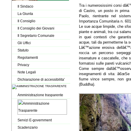
Tra i numerosissimi corsi dâ€™
Il Sindaco
di Castro, un posto in prima
La Giunta
Paolo, rientrante nel sistem
Importanza Comunitaria n. 60
Il Consiglio
Le sue acque limpide, che sfoc
Il Consiglio dei Giovani
piante e animali, tra cui salam
Il Segretario Comunale
in quei contesti che garant
acque, tali da permetterne la 
Gli Uffici
Lâ€™azione erosiva dellâ€™a
Statuto
roccia un percorso serpegg
Regolamenti
insenature e cascatelle, che 
formatosi sulle pareti vulcanic
Privacy
Come sempre dallâ€™osserva
Note Legali
insegnamenti di vita: â€œSe p
fiume vince sempre, non gra
Dichiarazione di accessibilita'
(Buddha).
Amministrazione trasparente
Servizi E-government
Scadenzario